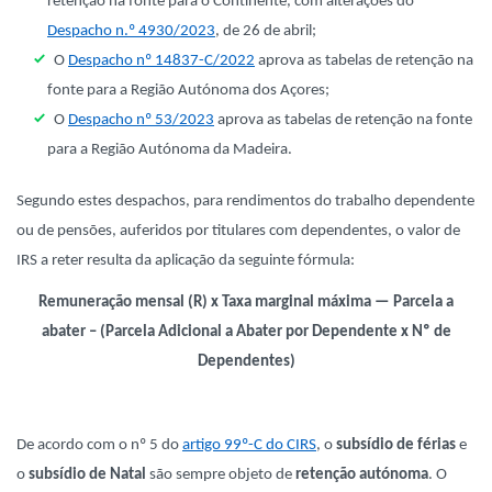
retenção na fonte para o Continente, com alterações do
Despacho n.º 4930/2023
, de 26 de abril;
O
Despacho nº 14837-C/2022
aprova as tabelas de retenção na
fonte para a Região Autónoma dos Açores;
O
Despacho nº 53/2023
aprova as tabelas de retenção na fonte
para a Região Autónoma da Madeira.
Segundo estes despachos, para rendimentos do trabalho dependente
ou de pensões, auferidos por titulares com dependentes, o valor de
IRS a reter resulta da aplicação da seguinte fórmula:
Remuneração mensal (R) x Taxa marginal máxima — Parcela a
abater – (Parcela Adicional a Abater por Dependente x Nº de
Dependentes)
De acordo com o nº 5 do
artigo 99º-C do CIRS
, o
subsídio de férias
e
o
subsídio de Natal
são sempre objeto de
retenção autónoma
. O