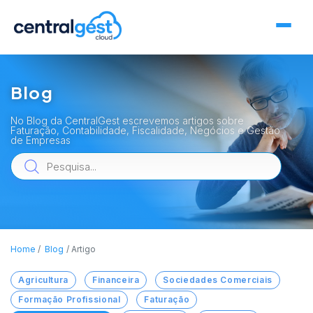
Blog
No Blog da CentralGest escrevemos artigos sobre
Faturação, Contabilidade, Fiscalidade, Negócios e Gestão
de Empresas
Home
Blog
Artigo
Agricultura
Financeira
Sociedades Comerciais
Formação Profissional
Faturação