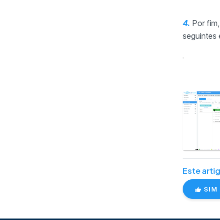
4.
Por fim,
seguintes 
Este artig
SIM