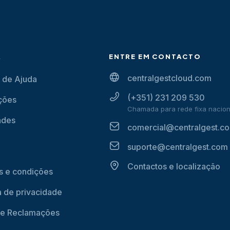
A
ENTRE EM CONTACTO
centralgestcloud.com
 de Ajuda
(+351) 231 209 530
ções
Chamada para rede fixa nacion
ades
comercial@centralgest.c
suporte@centralgest.com
Contactos e localização
 e condições
ca de privacidade
de Reclamações