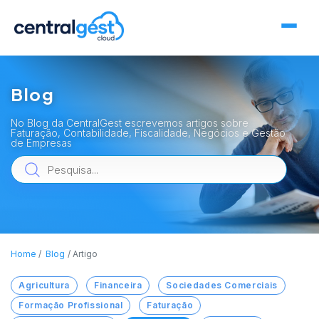
Blog
No Blog da CentralGest escrevemos artigos sobre
Faturação, Contabilidade, Fiscalidade, Negócios e Gestão
de Empresas
Home
Blog
Artigo
Agricultura
Financeira
Sociedades Comerciais
Formação Profissional
Faturação