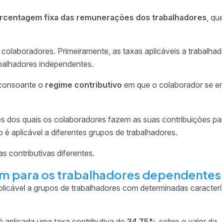
rcentagem fixa das remunerações dos trabalhadores
, qu
colaboradores. Primeiramente, as taxas aplicáveis a trabalha
abalhadores independentes.
 consoante o
regime contributivo
em que o colaborador se e
s dos quais os colaboradores fazem as suas contribuições pa
 é aplicável a diferentes grupos de trabalhadores.
contributivas diferentes.
em para os trabalhadores dependentes
plicável a grupos de trabalhadores com determinadas caracterí
é aplicada uma taxa contributiva de
34,75%
sobre o valor da