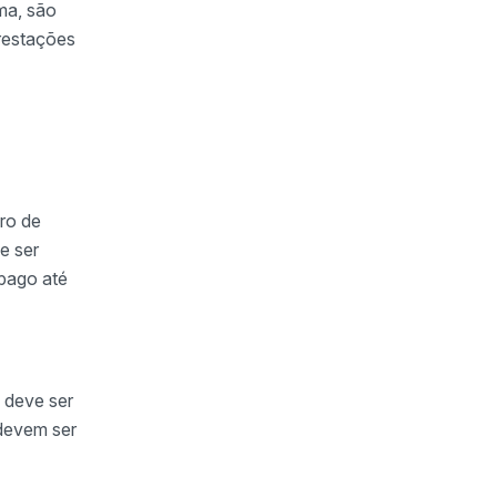
ma, são
restações
iro de
e ser
 pago até
 deve ser
 devem ser