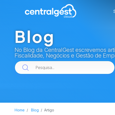
Blog
No Blog da CentralGest escrevemos arti
Fiscalidade, Negócios e Gestão de Emp
Home
Blog
Artigo