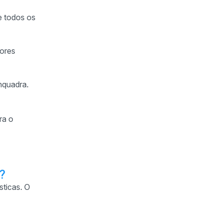
e todos os
dores
nquadra.
ra o
?
sticas. O