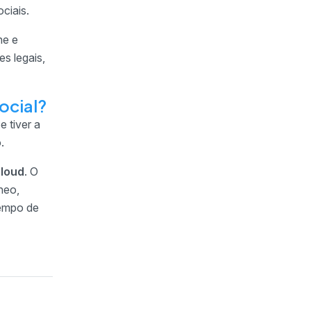
ciais.
he e
s legais,
ocial?
 tiver a
.
Cloud
. O
neo,
tempo de