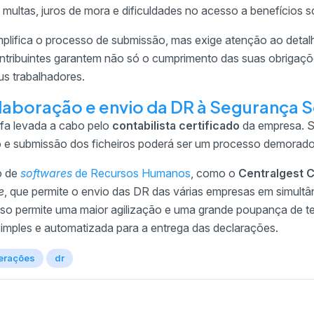
multas, juros de mora e dificuldades no acesso a benefícios so
implifica o processo de submissão, mas exige atenção ao detal
ntribuintes garantem não só o cumprimento das suas obrigaçõe
s trabalhadores.
elaboração e envio da DR à Segurança S
efa levada a cabo pelo
contabilista certificado
da empresa. Se
o e submissão dos ficheiros poderá ser um processo demorado
ão de
softwares
de Recursos Humanos
, como o
Centralgest 
e
, que permite o envio das DR das várias empresas em simultâ
so permite uma maior agilização e uma grande poupança de 
mples e automatizada para a entrega das declarações.
erações
dr