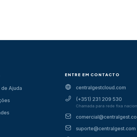
A
ENTRE EM CONTACTO
centralgestcloud.com
 de Ajuda
(+351) 231 209 530
ções
Chamada para rede fixa nacion
ades
comercial@centralgest.c
suporte@centralgest.com