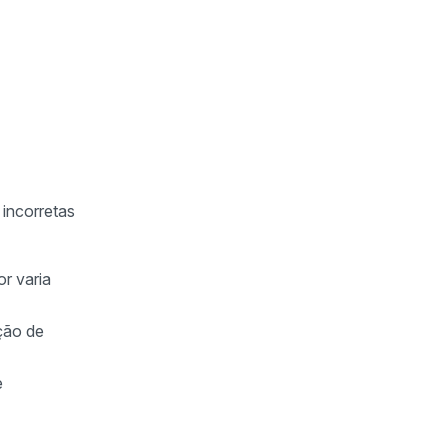
incorretas
r varia
ação de
e