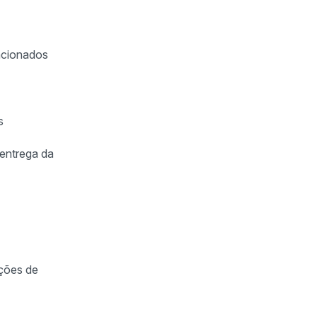
lacionados
s
 entrega da
ações de