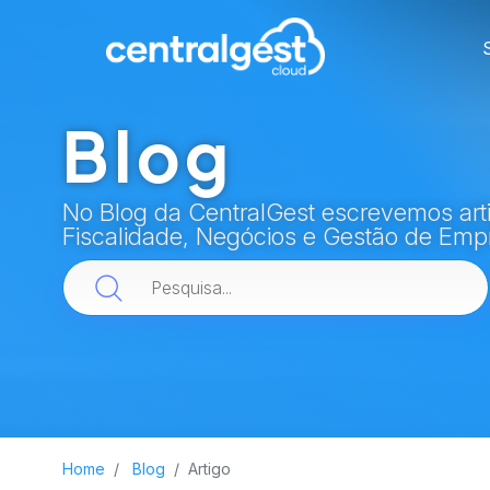
Blog
No Blog da CentralGest escrevemos arti
Fiscalidade, Negócios e Gestão de Emp
Home
Blog
Artigo