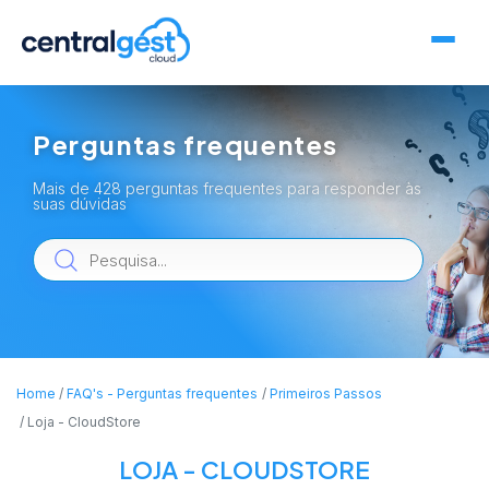
Perguntas frequentes
Mais de 428 perguntas frequentes para responder às
suas dúvidas
Home
FAQ's - Perguntas frequentes
Primeiros Passos
Loja - CloudStore
LOJA - CLOUDSTORE