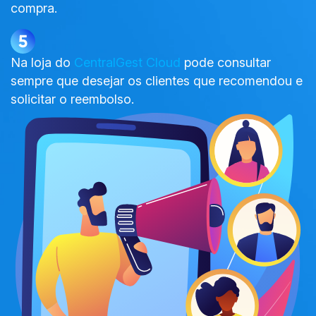
compra.
Na loja do
CentralGest Cloud
pode consultar
sempre que desejar os clientes que recomendou e
solicitar o reembolso.