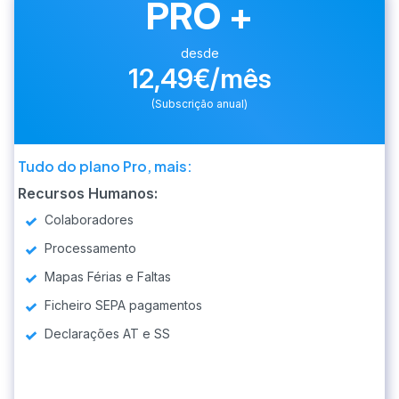
PRO +
desde
12,49€/mês
(Subscrição anual)
Tudo do plano Pro, mais:
Recursos Humanos:
Colaboradores
Processamento
Mapas Férias e Faltas
Ficheiro SEPA pagamentos
Declarações AT e SS