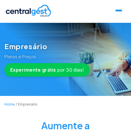
Empresário
Planos e Preços
Experimente grátis
por 30 dias!
Home
Empresário
Aumente a