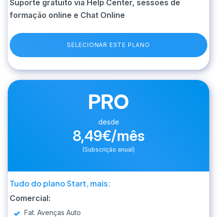
Suporte gratuito via Help Center, sessões de
formação online e Chat Online
SELECIONAR ESTE PLANO
PRO
desde
8,49€/mês
(Subscrição anual)
Tudo do plano Start, mais:
Comercial:
Fat. Avenças Auto