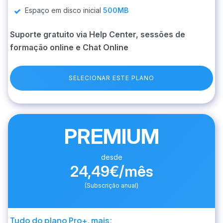
Espaço em disco inicial
500MB
Suporte gratuito via Help Center, sessões de
formação online e Chat Online
SELECIONAR ESTE PLANO
PREMIUM
desde
24,49€/mês
(Subscrição anual)
Tudo do plano Pro+, mais: