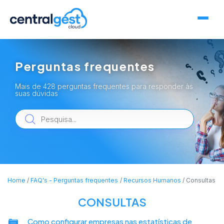
Perguntas frequentes
Mais de 428 perguntas frequentes para responder às
suas dúvidas
Home
FAQ's - Perguntas frequentes
Recursos Humanos
Consultas
CONSULTAS
Como configurar empresas nas estatísticas de