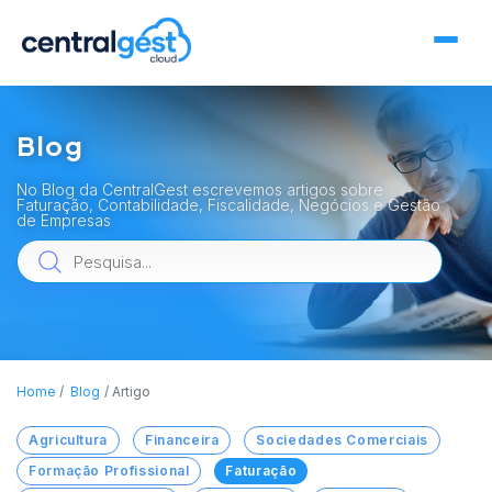
Blog
No Blog da CentralGest escrevemos artigos sobre
Faturação, Contabilidade, Fiscalidade, Negócios e Gestão
de Empresas
Home
Blog
Artigo
Agricultura
Financeira
Sociedades Comerciais
Formação Profissional
Faturação