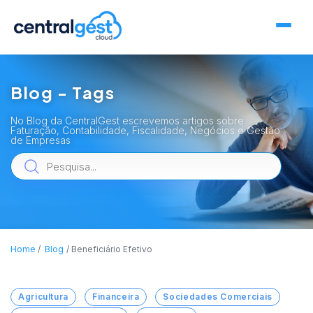
Blog - Tags
No Blog da CentralGest escrevemos artigos sobre
Faturação, Contabilidade, Fiscalidade, Negócios e Gestão
de Empresas
Home
Blog
Beneficiário Efetivo
Agricultura
Financeira
Sociedades Comerciais