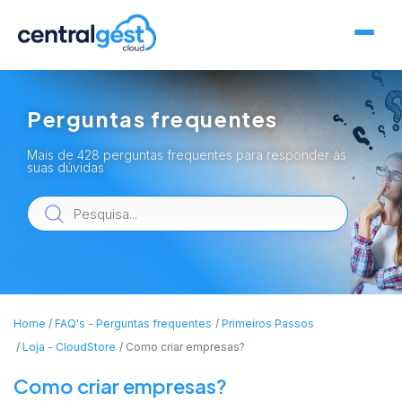
Perguntas frequentes
Mais de 428 perguntas frequentes para responder às
suas dúvidas
Home
FAQ's - Perguntas frequentes
Primeiros Passos
Loja - CloudStore
Como criar empresas?
Como criar empresas?