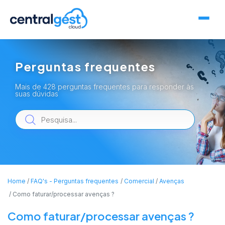
Perguntas frequentes
Mais de 428 perguntas frequentes para responder às
suas dúvidas
Home
FAQ's - Perguntas frequentes
Comercial
Avenças
Como faturar/processar avenças ?
Como faturar/processar avenças ?