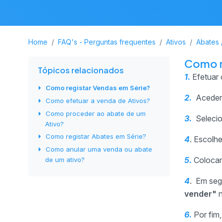
Home
FAQ's - Perguntas frequentes
Ativos
Abates 
Como r
Tópicos relacionados
1.
Efetuar 
Como registar Vendas em Série?
2
.
Aceder 
Como efetuar a venda de Ativos?
Como proceder ao abate de um
3
.
Selecio
Ativo?
Como registar Abates em Série?
4
. Escolh
Como anular uma venda ou abate
5.
Colocar
de um ativo?
4
. Em seg
vender"
6.
Por fim,