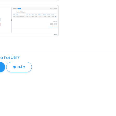
o foi Útil?
NÃO