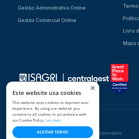
Termos
Gestão Administrativa Online
Políti
Gestão Comercial Online
Livro 
Mapa d
×
Este website usa cookies
This website uses cookies to improve user
experience. By using our website you
consent to all cookies in accordance with
our Cookie Policy.
Ler mais
ACEITAR TODOS
© 2026 CentralGest. Todos os direitos reservados.