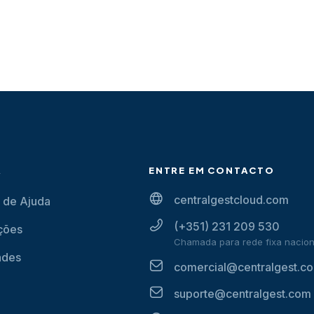
A
ENTRE EM CONTACTO
centralgestcloud.com
 de Ajuda
(+351) 231 209 530
ções
Chamada para rede fixa nacion
ades
comercial@centralgest.c
suporte@centralgest.com