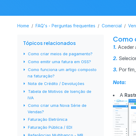
Home
FAQ's - Perguntas frequentes
Comercial
Ven
Como c
Tópicos relacionados
1.
Aceder 
Como criar meios de pagamento?
2.
Selecio
Como emitir uma fatura em OSS?
3.
Por fim,
Como funciona um artigo composto
na faturação?
Nota:
Nota de Crédito / Devoluções
Tabela de Motivos de Isenção de
A
Rast
IVA
Como criar uma Nova Série de
Vendas?
Faturação Eletrónica
Faturação Pública / EDI
Referências Multibanco - MB