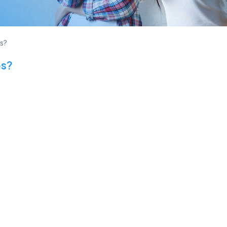
s?
os?