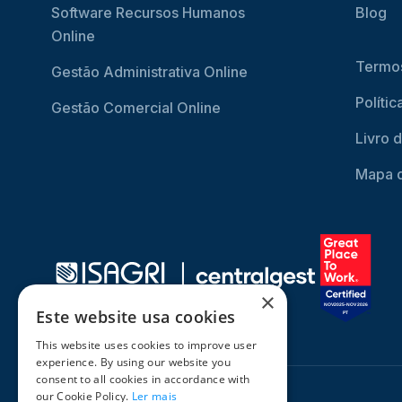
Software Recursos Humanos
Blog
Online
Termos
Gestão Administrativa Online
Políti
Gestão Comercial Online
Livro 
Mapa d
×
Este website usa cookies
This website uses cookies to improve user
experience. By using our website you
consent to all cookies in accordance with
our Cookie Policy.
Ler mais