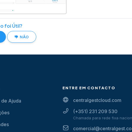
o foi Útil?
NÃO
A
ENTRE EM CONTACTO
centralgestcloud.com
 de Ajuda
(+351) 231 209 530
ções
Chamada para rede fixa nacion
ades
comercial@centralgest.c