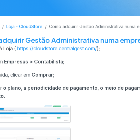
Loja - CloudStore
Como adquirir Gestão Administrativa numa
dquirir Gestão Administrativa numa empr
à Loja (
https://cloudstore.centralgest.com/
);
em
Empresas > Contabilista
;
ida, clicar em
Comprar
;
er
o plano
,
a periodicidade de pagamento
,
o meio de paga
o.