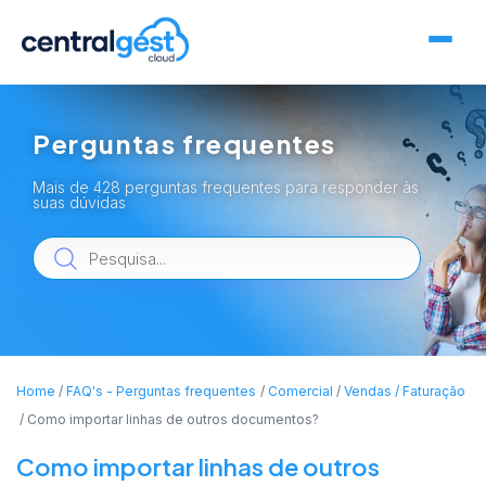
Perguntas frequentes
Mais de 428 perguntas frequentes para responder às
suas dúvidas
Home
FAQ's - Perguntas frequentes
Comercial
Vendas / Faturação
Como importar linhas de outros documentos?
Como importar linhas de outros