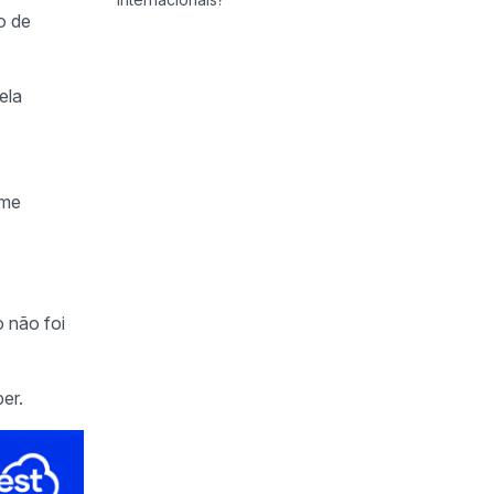
o de
ela
ume
o não foi
er.