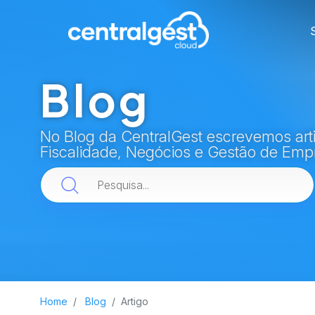
Blog
No Blog da CentralGest escrevemos arti
Fiscalidade, Negócios e Gestão de Emp
Home
Blog
Artigo