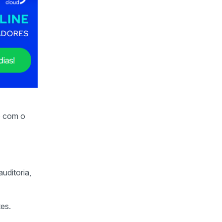
o com o
auditoria,
tes.