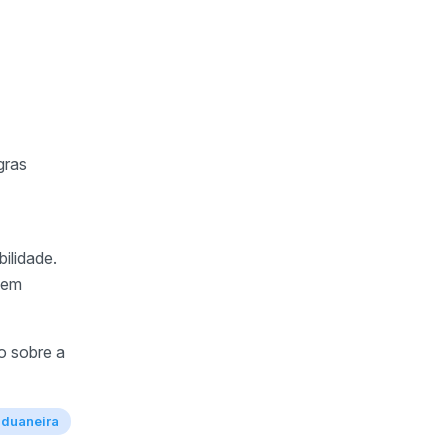
gras
ilidade.
 em
lo sobre a
 aduaneira