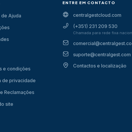
A
ENTRE EM CONTACTO
centralgestcloud.com
 de Ajuda
(+351) 231 209 530
ções
Chamada para rede fixa nacion
ades
comercial@centralgest.c
suporte@centralgest.com
Contactos e localização
 e condições
ca de privacidade
de Reclamações
o site