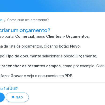
as
Como criar um orçamento?
riar um orçamento?
ao portal
Comercial
, menu
Clientes > Orçamentos
;
a da lista de orçamentos, clicar no botão
Novo
;
mpo
Tipo de documento
selecionar a opção
Orçamento
;
r
preencher os restantes campos
, como por exemplo, Client
 fazer
Gravar
e veja o documento em
PDF
.
o foi Útil?
NÃO