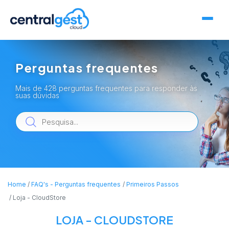
Perguntas frequentes
Mais de 428 perguntas frequentes para responder às
suas dúvidas
Home
FAQ's - Perguntas frequentes
Primeiros Passos
Loja - CloudStore
LOJA - CLOUDSTORE