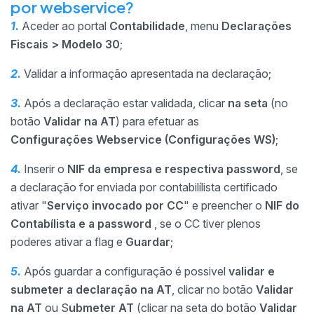
por webservice?
1.
Aceder ao portal
Contabilidade
, menu
Declarações
Fiscais > Modelo 30
;
2.
Validar a informação apresentada na declaração;
3.
Após a declaração estar validada, clicar
na seta
(no
botão
Validar na AT
) para efetuar as
Configurações
Webservice (Configurações WS)
;
4.
Inserir o
NIF da empresa e respectiva password
, se
a declaração for enviada por contabilílista certificado
ativar "
Serviço invocado por CC
" e preencher o
NIF do
Contabílista e a password
, se o CC tiver plenos
poderes ativar a flag e
Guardar
;
5.
Após guardar a configuração é possivel
validar e
submeter a declaração na AT
, clicar no botão
Validar
na AT
ou S
ubmeter AT
(clicar na seta do botão
Validar