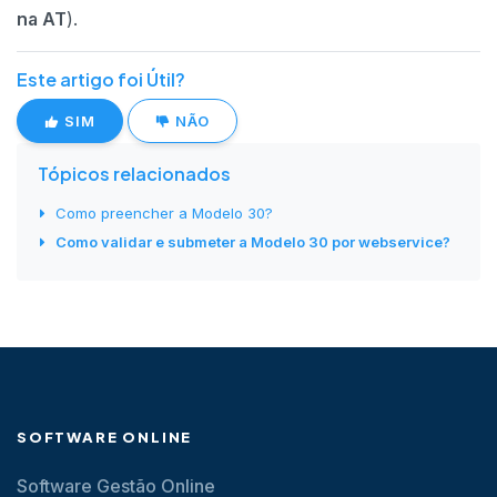
na AT
).
Este artigo foi Útil?
SIM
NÃO
Tópicos relacionados
Como preencher a Modelo 30?
Como validar e submeter a Modelo 30 por webservice?
SOFTWARE ONLINE
Software Gestão Online