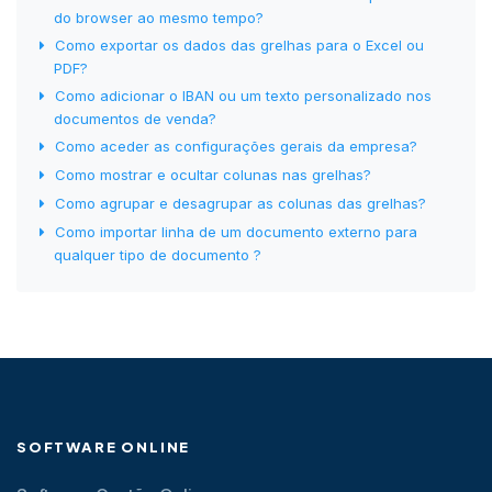
do browser ao mesmo tempo?
Como exportar os dados das grelhas para o Excel ou
PDF?
Como adicionar o IBAN ou um texto personalizado nos
documentos de venda?
Como aceder as configurações gerais da empresa?
Como mostrar e ocultar colunas nas grelhas?
Como agrupar e desagrupar as colunas das grelhas?
Como importar linha de um documento externo para
qualquer tipo de documento ?
SOFTWARE ONLINE