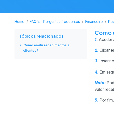
Home
FAQ's - Perguntas frequentes
Financeiro
Re
Como e
Tópicos relacionados
1.
Aceder 
Como emitir recebimentos a
2.
Clicar 
clientes?
3.
Inserir 
4.
Em segui
Nota:
Pode
valor rec
5.
Por fim,