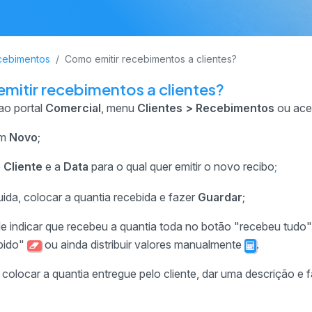
cebimentos
Como emitir recebimentos a clientes?
mitir recebimentos a clientes?
ao portal
Comercial
, menu
Clientes > Recebimentos
ou aced
em
Novo
;
o
Cliente
e a
Data
para o qual quer emitir o novo recibo
;
da, colocar a quantia recebida e fazer
Guardar
;
 indicar que recebeu a quantia toda no botão "recebeu tudo
ebido"
ou ainda distribuir valores manualmente
.
 colocar a quantia entregue pelo cliente, dar uma descrição e 