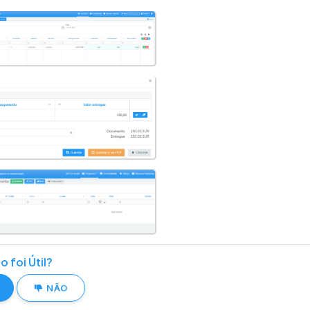
o foi Útil?
NÃO