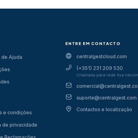
A
ENTRE EM CONTACTO
centralgestcloud.com
 de Ajuda
(+351) 231 209 530
ções
Chamada para rede fixa nacion
ades
comercial@centralgest.c
suporte@centralgest.com
Contactos e localização
 e condições
ca de privacidade
de Reclamações