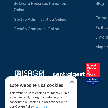
Software Recursos Humanos
Blog
Online
Termos
Gestão Administrativa Online
Políti
Gestão Comercial Online
Livro 
Mapa d
×
Este website usa cookies
This website uses cookies to improve user
experience. By using our website you
consent to all cookies in accordance with
our Cookie Policy.
Ler mais