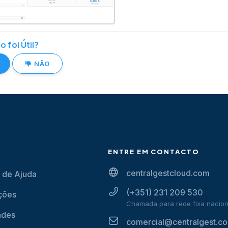
o foi Útil?
NÃO
A
ENTRE EM CONTACTO
centralgestcloud.com
 de Ajuda
(+351) 231 209 530
ções
Chamada para rede fixa nacion
ades
comercial@centralgest.c