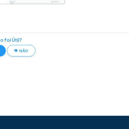
o foi Útil?
NÃO