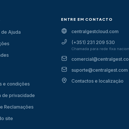
A
ENTRE EM CONTACTO
centralgestcloud.com
 de Ajuda
(+351) 231 209 530
ções
Chamada para rede fixa nacion
ades
comercial@centralgest.c
suporte@centralgest.com
Contactos e localização
 e condições
ca de privacidade
de Reclamações
o site