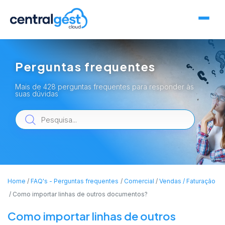
Perguntas frequentes
Mais de 428 perguntas frequentes para responder às
suas dúvidas
Home
FAQ's - Perguntas frequentes
Comercial
Vendas / Faturação
Como importar linhas de outros documentos?
Como importar linhas de outros