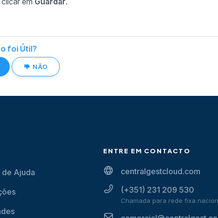
 clicar em
Guardar
.
o foi Útil?
NÃO
A
ENTRE EM CONTACTO
centralgestcloud.com
 de Ajuda
(+351) 231 209 530
ções
Chamada para rede fixa nacion
ades
comercial@centralgest.c