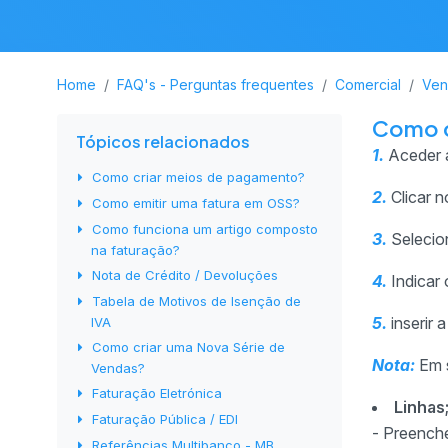
Home
FAQ's - Perguntas frequentes
Comercial
Ven
Como c
Tópicos relacionados
1.
Aceder 
Como criar meios de pagamento?
2.
Clicar 
Como emitir uma fatura em OSS?
Como funciona um artigo composto
3.
Selecio
na faturação?
Nota de Crédito / Devoluções
4.
Indicar
Tabela de Motivos de Isenção de
5.
inserir
IVA
Como criar uma Nova Série de
Nota:
Em s
Vendas?
Faturação Eletrónica
Linhas
Faturação Pública / EDI
- Preench
Referências Multibanco - MB