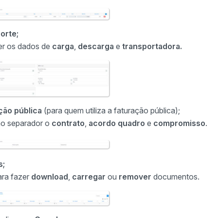
orte;
er os dados de
carga
,
descarga
e
transportadora.
ção pública
(para quem utiliza a faturação pública);
no separador o
contrato
,
acordo quadro
e
compromisso
.
s;
ra fazer
download
,
carregar
ou
remover
documentos.