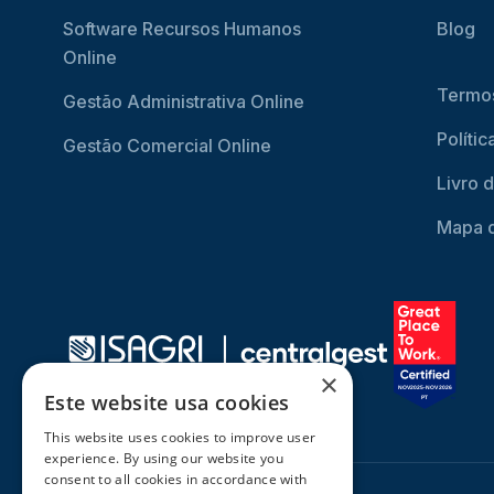
Software Recursos Humanos
Blog
Online
Termos
Gestão Administrativa Online
Políti
Gestão Comercial Online
Livro 
Mapa d
×
Este website usa cookies
This website uses cookies to improve user
experience. By using our website you
consent to all cookies in accordance with