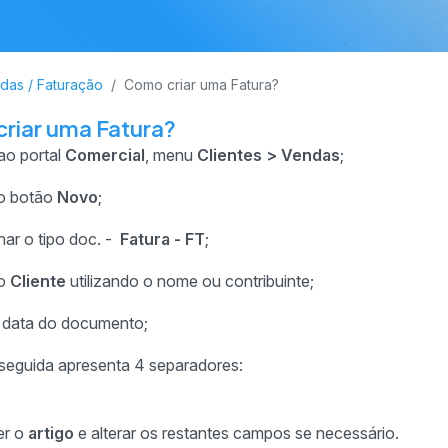
das / Faturação
Como criar uma Fatura?
riar uma Fatura?
ao portal
Comercial
, menu
Clientes > Vendas
;
no botão
Novo
;
nar o tipo doc. -
Fatura - FT
;
 o
Cliente
utilizando o nome ou contribuinte;
 a data do documento;
eguida apresenta 4 separadores:
;
er o
artigo
e alterar os restantes campos se necessário.