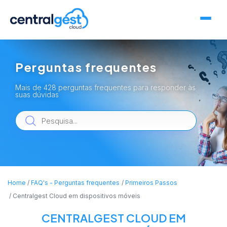
Perguntas frequentes
Mais de 428 perguntas frequentes para responder às
suas dúvidas
Home
FAQ's - Perguntas frequentes
Primeiros Passos
Centralgest Cloud em dispositivos móveis
CENTRALGEST CLOUD EM