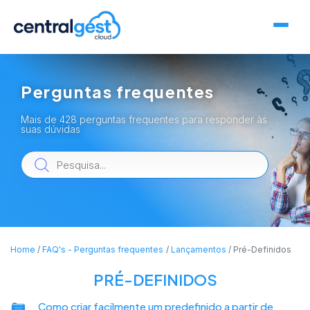
Perguntas frequentes
Mais de 428 perguntas frequentes para responder às
suas dúvidas
Home
FAQ's - Perguntas frequentes
Lançamentos
Pré-Definidos
PRÉ-DEFINIDOS
Como criar facilmente um predefinido a partir de