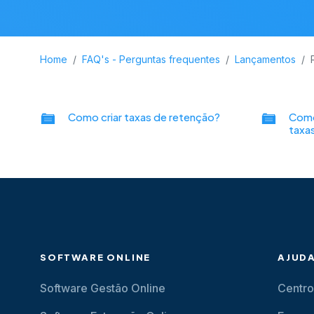
Home
FAQ's - Perguntas frequentes
Lançamentos
Como criar taxas de retenção?
Como
taxa
SOFTWARE ONLINE
AJUD
Software Gestão Online
Centro