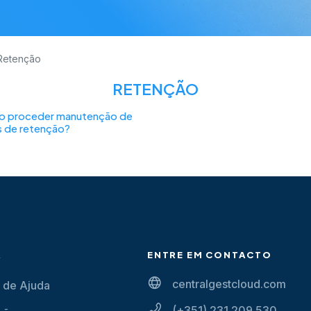
Retenção
RETENÇÃO
 proceder manutenção de
s de retenção?
A
ENTRE EM CONTACTO
centralgestcloud.com
 de Ajuda
(+351) 231 209 530