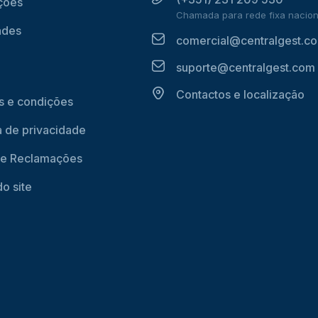
ções
Chamada para rede fixa nacion
ades
comercial@centralgest.c
suporte@centralgest.com
Contactos e localização
 e condições
ca de privacidade
de Reclamações
o site