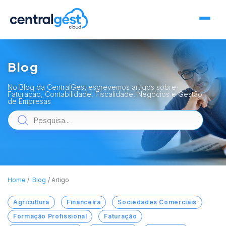
Blog
No Blog da CentralGest escrevemos artigos sobre
Faturação, Contabilidade, Fiscalidade, Negócios e Gestão
de Empresas
Home
Blog
Artigo
Agricultura
Financeira
Sociedades Comerciais
Formação Profissional
Faturação