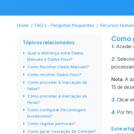
Home
FAQ's - Perguntas frequentes
Recursos Human
Como g
Tópicos relacionados
1.
Aceder 
Qual a diferença entre Dados
2.
Selecio
Manuais e Dados Fixos?
processa
Como Recolher Dados Manuais?
Como recolher Dados Fixos?
Nota:
A da
Como proceder à marcação de
15 de dez
faltas?
Como proceder à marcação de
3.
Clicar 
Férias?
Como configurar Percentagem
4.
Por fim
Duodécimos?
Como registar penhoras?
Este artig
Como gerar Cessação de Contrato?