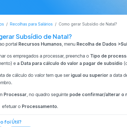
os
Recolhas para Salários
Como gerar Subsídio de Natal?
erar Subsídio de Natal?
ao portal
Recursos Humanos
, menu
Recolha de Dados >Sub
nar os empregados a processar, preencha o
Tipo de process
mento) e
a Data para cálculo do valor a pagar de subsídio
(d
ta de cálculo do valor tem que ser
igual ou superior
a data de
embro.
em
Processar
, no quadro seguinte
pode confirmar/alterar o 
, efetuar o
Processamento
.
o foi Útil?