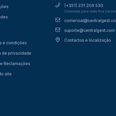
(+351) 231 209 530
ções
Chamada para rede fixa nacion
ades
comercial@centralgest.c
suporte@centralgest.com
Contactos e localização
 e condições
ca de privacidade
de Reclamações
o site