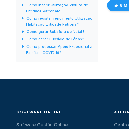
Como inserir Utilização Viatura de
SIM
Entidade Patronal?
Como registar rendimento Utilização
Habitação Entidade Patronal?
Como gerar Subsídio de Natal?
Como gerar Subsídio de Férias?
Como processar Apoio Excecional à
Família - COVID 19?
SOFTWARE ONLINE
AJUD
Software Gestão Online
Centro