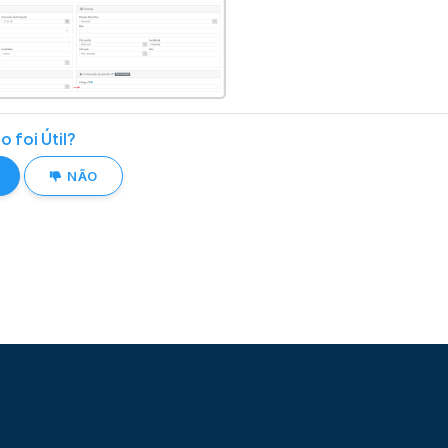
o foi Útil?
NÃO