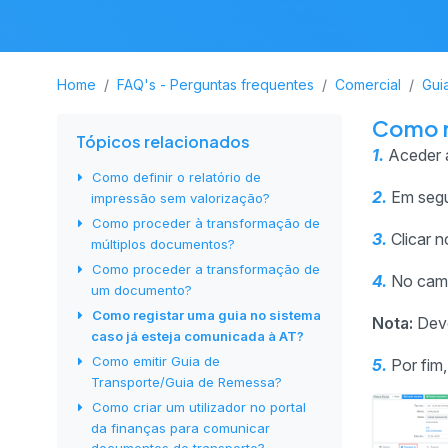
Home
FAQ's - Perguntas frequentes
Comercial
Gui
Como r
Tópicos relacionados
1.
Aceder 
Como definir o relatório de
2.
Em segu
impressão sem valorização?
Como proceder à transformação de
3.
Clicar 
múltiplos documentos?
Como proceder a transformação de
4.
No ca
um documento?
Como registar uma guia no sistema
Nota:
Deve
caso já esteja comunicada à AT?
Como emitir Guia de
5.
Por fim,
Transporte/Guia de Remessa?
Como criar um utilizador no portal
da finanças para comunicar