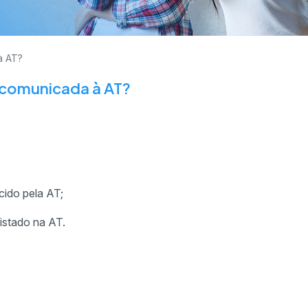
à AT?
a comunicada à AT?
cido pela AT;
istado na AT.