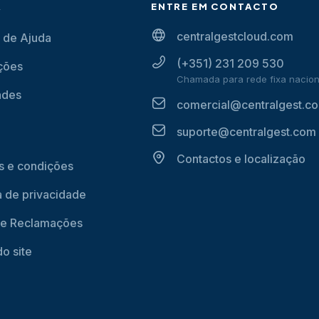
A
ENTRE EM CONTACTO
centralgestcloud.com
 de Ajuda
(+351) 231 209 530
ções
Chamada para rede fixa nacion
ades
comercial@centralgest.c
suporte@centralgest.com
Contactos e localização
 e condições
ca de privacidade
de Reclamações
o site