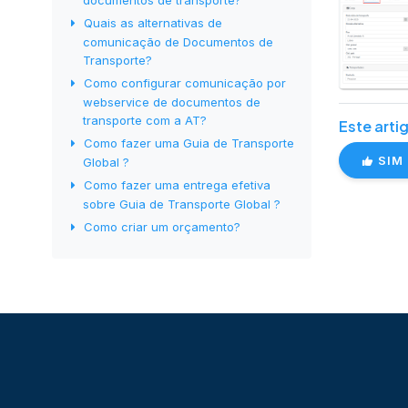
documentos de transporte?
Quais as alternativas de
comunicação de Documentos de
Transporte?
Como configurar comunicação por
webservice de documentos de
transporte com a AT?
Este artig
Como fazer uma Guia de Transporte
SIM
Global ?
Como fazer uma entrega efetiva
sobre Guia de Transporte Global ?
Como criar um orçamento?