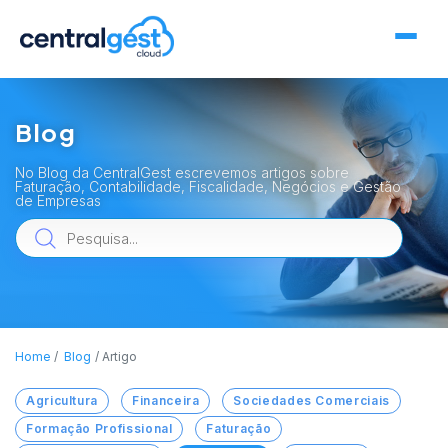
Blog
No Blog da CentralGest escrevemos artigos sobre
Faturação, Contabilidade, Fiscalidade, Negócios e Gestão
de Empresas
Home
Blog
Artigo
Agricultura
Financeira
Sociedades Comerciais
Formação Profissional
Faturação