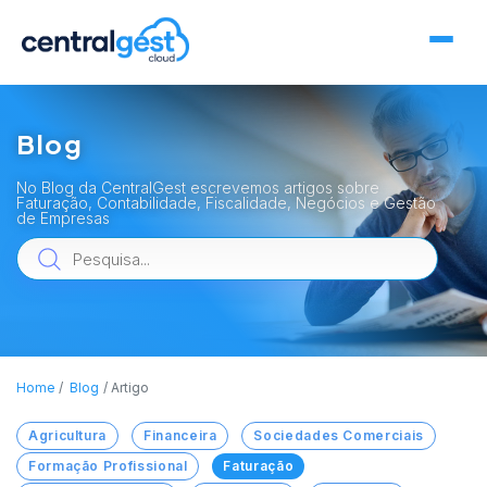
Blog
No Blog da CentralGest escrevemos artigos sobre
Faturação, Contabilidade, Fiscalidade, Negócios e Gestão
de Empresas
Home
Blog
Artigo
Agricultura
Financeira
Sociedades Comerciais
Formação Profissional
Faturação