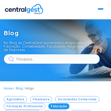
Blog
No Blog da CentralGest escrevemos artigos sobre
Faturação, Contabilidade, Fiscalidade, Negócios e Gestão
de Empresas
Home
Blog
Artigo
Agricultura
Financeira
Sociedades Comerciais
Formação Profissional
Faturação