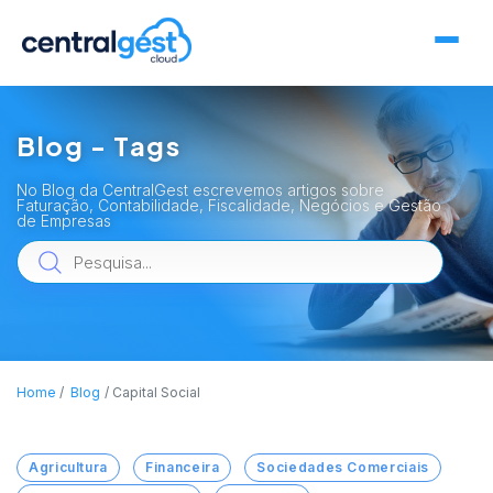
Blog - Tags
No Blog da CentralGest escrevemos artigos sobre
Faturação, Contabilidade, Fiscalidade, Negócios e Gestão
de Empresas
Home
Blog
Capital Social
Agricultura
Financeira
Sociedades Comerciais