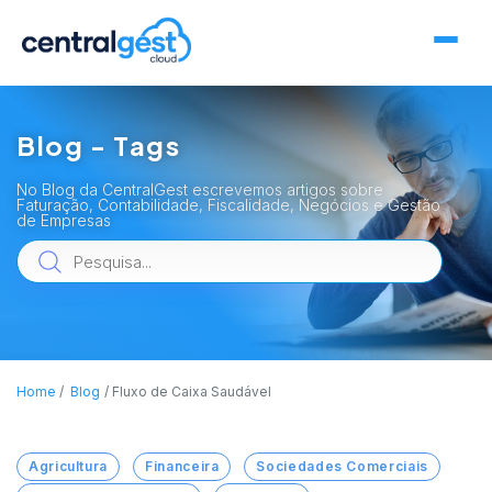
Blog - Tags
No Blog da CentralGest escrevemos artigos sobre
Faturação, Contabilidade, Fiscalidade, Negócios e Gestão
de Empresas
Home
Blog
Fluxo de Caixa Saudável
Agricultura
Financeira
Sociedades Comerciais