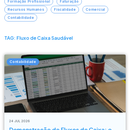
Formação Profissional
Faturação
Recursos Humanos
Fiscalidade
Comercial
Contabilidade
TAG: Fluxo de Caixa Saudável
Contabilidade
24 JUL 2026
Demonstração de Fluxos de Caixa: o