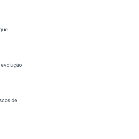
 que
e evolução
iscos de