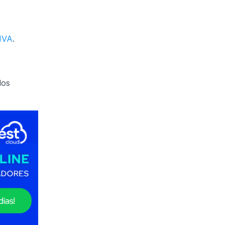
 IVA
.
dos