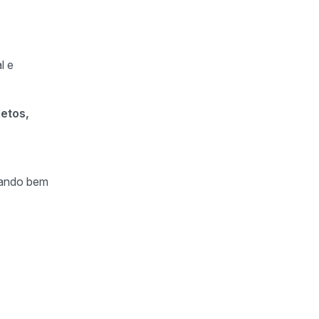
l e
letos,
uando bem