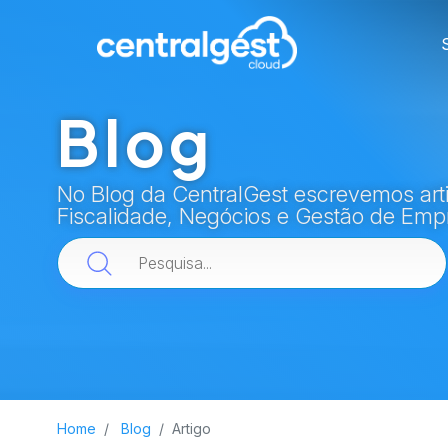
Blog
No Blog da CentralGest escrevemos arti
Fiscalidade, Negócios e Gestão de Emp
Home
Blog
Artigo