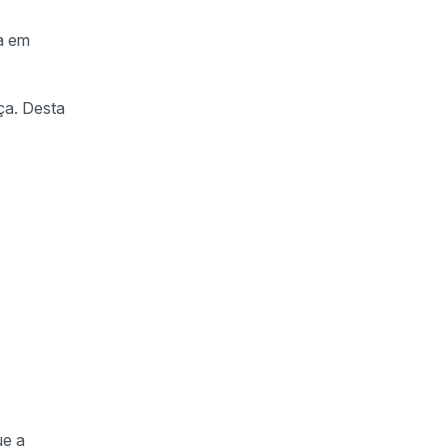
da em
ça. Desta
ue a