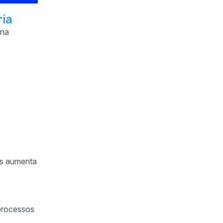
ria
 na
dos aumenta
 processos